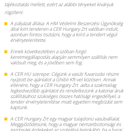
tájékoztatás mellett, ezért az alábbi tényeket kívánjuk
rögzíteni:
A pályázat állása: A HM Védelmi Beszerzési Ügynökség
által kiírt tenderen a CER Hungary Zrt valóban indult,
azonban fontos tisztázni, hogy a kiíró a tendert végül
érvénytelenítette.
Ennek következtében a szóban forgó
keretmegállapodás alapján semmilyen szállítás nem
valósult meg, és a jövőben sem fog.
A CER HU szerepe: Cégünk a vasúti fuvarozási részre
nyújtott be ajánlatot a Ghibli Kft-vel közösen. Annak
ellenére, hogy a CER Hungary Zrt. adta a szakmailag
legkedvezőbb ajánlatot és rendelkezünk a katonai áruk
szállításához szükséges összes hatósági engedéllyel, a
tender érvénytelenítése miatt egyetlen megbízást sem
kaptunk.
A CER Hungary Zrt egy magyar tulajdonú vasútvállalat.
Meggyőződésünk, hogy a magyar nemzetbiztonsági és
gazdasági érdekeket az szolgálná leginkább, ha a hazai